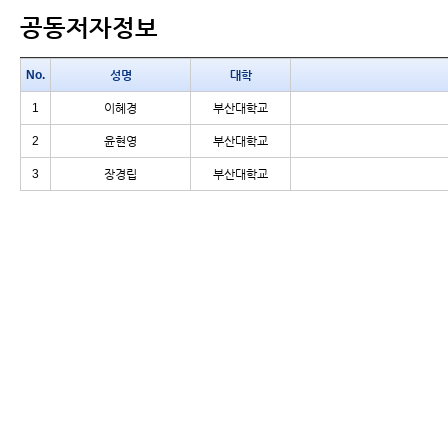
공동저자정보
No.
성명
대학
1
이혜경
부산대학교
2
윤현영
부산대학교
3
장경립
부산대학교