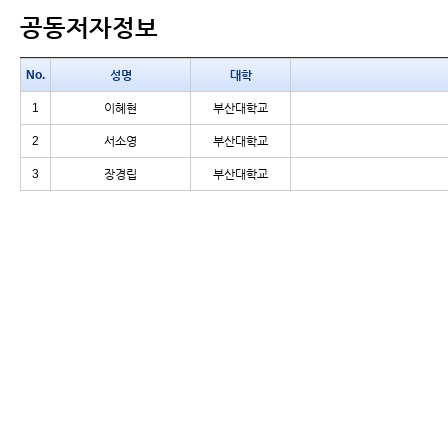
공동저자정보
No.
성명
대학
1
이혜현
부산대학교
2
서소영
부산대학교
3
장경립
부산대학교